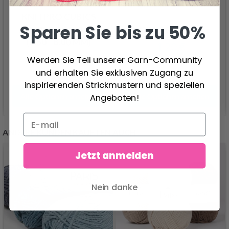
KNITPRO CUBICS
Sparen Sie bis zu 50%
JUMPER PIN 30 CM
DROPS MAGIC
(3,50 - 8,00 MM)
1.20 €
16.50 €
Werden Sie Teil unserer Garn-Community
Preis ab
und erhalten Sie exklusiven Zugang zu
inspirierenden Strickmustern und speziellen
Alle Optionen ansehen
Alle Optionen ansehen
Angeboten!
ANDERE KUNDEN KAUFTEN AUCH
Jetzt anmelden
Nein danke