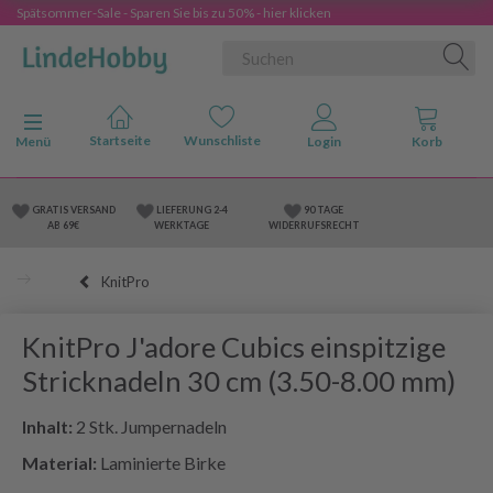
Spätsommer-Sale - Sparen Sie bis zu 50% - hier klicken
Anzeige ändern
Menü
GRATIS VERSAND
LIEFERUNG 2-4
90 TAGE
AB 69€
WERKTAGE
WIDERRUFSRECHT
KnitPro
KnitPro J'adore Cubics einspitzige
Stricknadeln 30 cm (3.50-8.00 mm)
Inhalt:
2 Stk. Jumpernadeln
Material:
Laminierte Birke