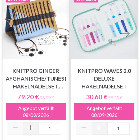
KNITPRO GINGER
KNITPRO WAVES 2.0
AFGHANISCHE/TUNESISCHE
DELUXE
HÄKELNADELSET,
HÄKELNADELSET
GRANDE, 15 CM
79.20 €
30.60 €
98.99 €
38.25 €
Angebot verfällt
Angebot verfällt
08/09/2026
08/09/2026