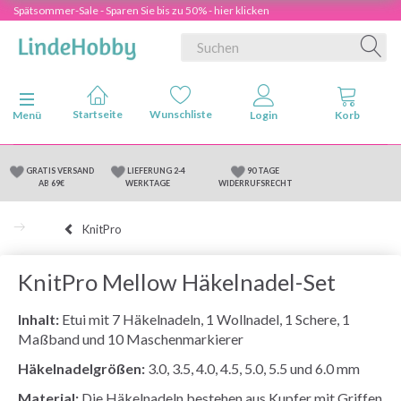
Spätsommer-Sale - Sparen Sie bis zu 50% - hier klicken
Anzeige ändern
Menü
GRATIS VERSAND
LIEFERUNG 2-4
90 TAGE
AB 69€
WERKTAGE
WIDERRUFSRECHT
KnitPro
KnitPro Mellow Häkelnadel-Set
Inhalt:
Etui mit 7 Häkelnadeln, 1 Wollnadel, 1 Schere, 1
Maßband und 10 Maschenmarkierer
Häkelnadelgrößen:
3.0, 3.5, 4.0, 4.5, 5.0, 5.5 und 6.0 mm
Material:
Die Häkelnadeln bestehen aus Kupfer mit Griffen