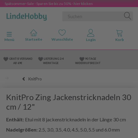
Spätsommer-Sale - Sparen Sie bis zu 50% - hier klicken
Anzeige ändern
Menü
GRATIS VERSAND
LIEFERUNG 2-4
90 TAGE
AB 69€
WERKTAGE
WIDERRUFSRECHT
KnitPro
KnitPro Zing Jackenstricknadeln 30
cm / 12"
Enthält:
Etui mit 8 j
ackenstricknadeln
in der Länge 30 cm
Nadelgrößen:
2.5, 3.0, 3.5, 4.0, 4.5, 5.0, 5.5 und 6.0 mm