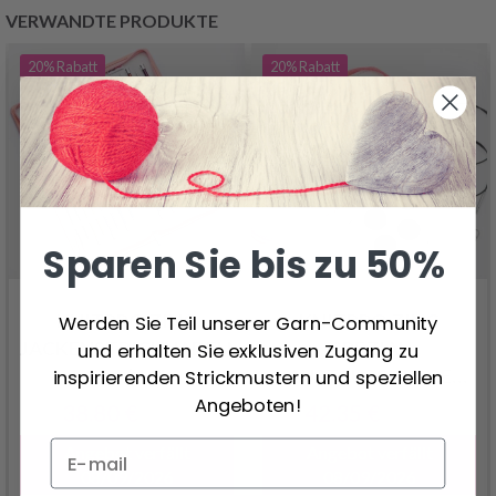
VERWANDTE PRODUKTE
20%
Rabatt
20%
Rabatt
Sparen Sie bis zu 50%
KNITPRO ZING
KNITPRO ZING
Werden Sie Teil unserer Garn-Community
JACKENSTRICKNADELN 35
SPEZIAL
und erhalten Sie exklusiven Zugang zu
CM / 14"
AUSTAUSCHBARE
inspirierenden Strickmustern und speziellen
RUNDSTRICKNADEL
Angeboten!
38.80 €
42.35 €
48.50 €
52.90 €
SET, STARTERSET, 10
Angebot verfällt
Angebot verfällt
CM
08/09/2026
08/09/2026