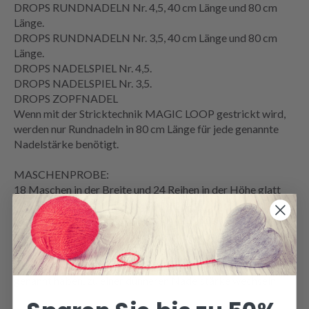
DROPS RUNDNADELN Nr. 4,5, 40 cm Länge und 80 cm
Länge.
DROPS RUNDNADELN Nr. 3,5, 40 cm Länge und 80 cm
Länge.
DROPS NADELSPIEL Nr. 4,5.
DROPS NADELSPIEL Nr. 3,5.
DROPS
ZOPFNADEL
Wenn mit der Stricktechnik MAGIC LOOP gestrickt wird,
werden nur Rundnadeln in 80 cm Länge für jede genannte
Nadelstärke benötigt.
MASCHENPROBE
:
18 Maschen in der Breite und 24
Reihen
in der Höhe
glatt
rechts
= 10 x 10 cm.
BITTE BEACHTEN: Die Angabe der Nadelstärke ist nur
eine Orientierungshilfe. Wenn Sie auf 10 cm mehr Maschen
als oben genannt haben, zu einer dickeren Nadelstärke
wechseln. Wenn Sie auf 10 cm weniger Maschen als oben
genannt haben, zu einer dünneren Nadelstärke wechseln.