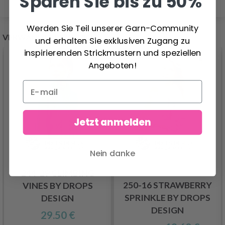
Sparen Sie bis zu 50%
Werden Sie Teil unserer Garn-Community
VERWANDTE PRODUKTE
und erhalten Sie exklusiven Zugang zu
inspirierenden Strickmustern und speziellen
Angeboten!
Jetzt anmelden
Nein danke
244-29 CLIMBING
250-16 STRAWBERRY
VINES BY DROPS
SPRINKLE BY DROPS
DESIGN
DESIGN
29.50 €