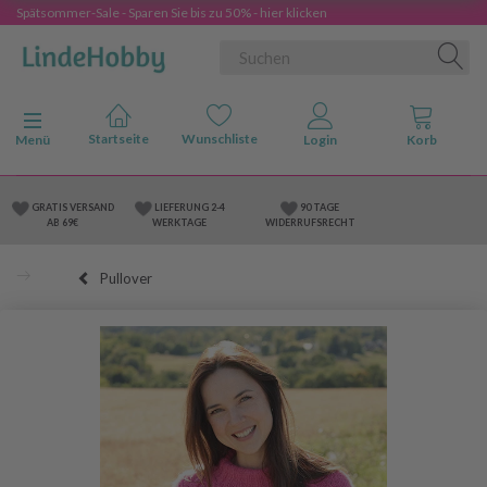
Spätsommer-Sale - Sparen Sie bis zu 50% - hier klicken
Anzeige ändern
Menü
GRATIS VERSAND
LIEFERUNG 2-4
90 TAGE
AB 69€
WERKTAGE
WIDERRUFSRECHT
Pullover