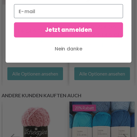
259-25 BEADED SKY BY
Jetzt anmelden
DROPS BELLE
DROPS DESIGN
2.05 €
10.90 €
Preis ab
Nein danke
Alle Optionen ansehen
Alle Optionen ansehen
ANDERE KUNDEN KAUFTEN AUCH
20%
Rabatt