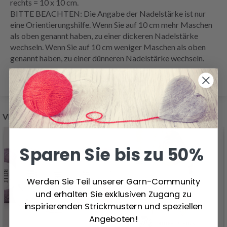
rechts
= 10 x 10 cm.
BITTE BEACHTEN: Die Angabe der Nadelstärke ist nur
eine Orientierungshilfe. Wenn Sie auf 10 cm mehr Maschen
als oben genannt haben, zu einer dickeren Nadelstärke
wechseln. Wenn Sie auf 10 cm weniger Maschen als oben
genannt haben, zu einer dünneren Nadelstärke wechseln.
VERWANDTE PRODUKTE
Sparen Sie bis zu 50%
Werden Sie Teil unserer Garn-Community
und erhalten Sie exklusiven Zugang zu
inspirierenden Strickmustern und speziellen
Angeboten!